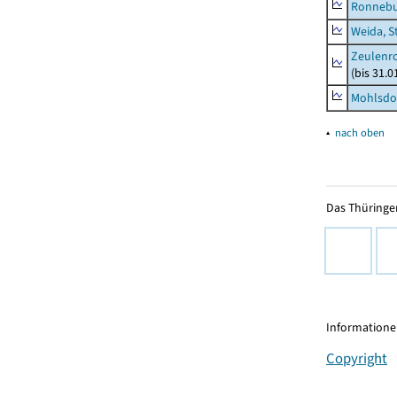
Ronnebu
Weida, S
Zeulenro
(bis 31.
Mohlsdor
▴
nach oben
Das Thüringer
Informationen
Copyright