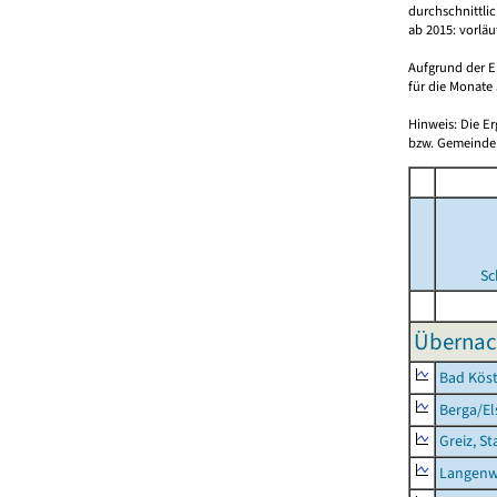
durchschnittli
ab 2015: vorlä
Aufgrund der E
für die Monate 
Hinweis: Die E
bzw. Gemeinden
Sc
Übernac
Bad Köst
Berga/El
Greiz, St
Langenw