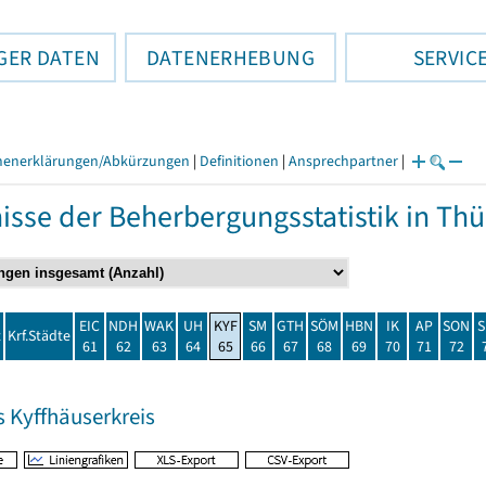
GER DATEN
DATENERHEBUNG
SERVIC
henerklärungen/Abkürzungen
|
Definitionen
|
Ansprechpartner
|
isse der Beherbergungsstatistik in T
EIC
NDH
WAK
UH
KYF
SM
GTH
SÖM
HBN
IK
AP
SON
S
t
Krf.Städte
61
62
63
64
65
66
67
68
69
70
71
72
s Kyffhäuserkreis