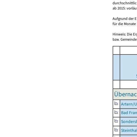
durchschnittli
ab 2015: vorlä
Aufgrund der E
für die Monate 
Hinweis: Die E
bzw. Gemeinden
Übernac
Artern/U
Bad Fran
Sonders
Steintha