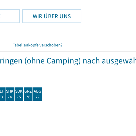
E
WIR ÜBER UNS
Tabellenköpfe verschoben?
hüringen (ohne Camping) nach ausgew
LF
SHK
SOK
GRZ
ABG
73
74
75
76
77