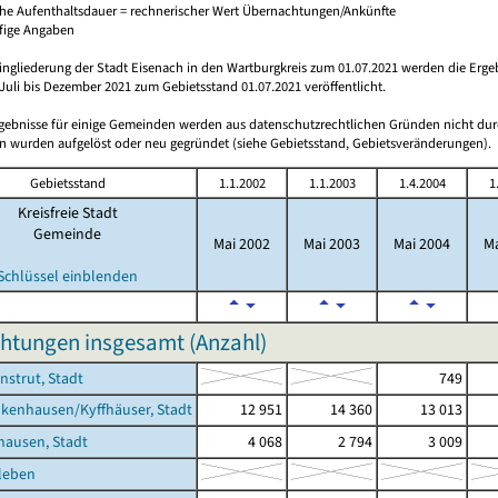
che Aufenthaltsdauer = rechnerischer Wert Übernachtungen/Ankünfte
ufige Angaben
ingliederung der Stadt Eisenach in den Wartburgkreis zum 01.07.2021 werden die Erge
Juli bis Dezember 2021 zum Gebietsstand 01.07.2021 veröffentlicht.
rgebnisse für einige Gemeinden werden aus datenschutzrechtlichen Gründen nicht dur
 wurden aufgelöst oder neu gegründet (siehe Gebietsstand, Gebietsveränderungen).
Gebietsstand
1.1.2002
1.1.2003
1.4.2004
1
Kreisfreie Stadt
Gemeinde
Mai 2002
Mai 2003
Mai 2004
Ma
Schlüssel einblenden
htungen insgesamt (Anzahl)
nstrut, Stadt
749
kenhausen/Kyffhäuser, Stadt
12 951
14 360
13 013
hausen, Stadt
4 068
2 794
3 009
leben