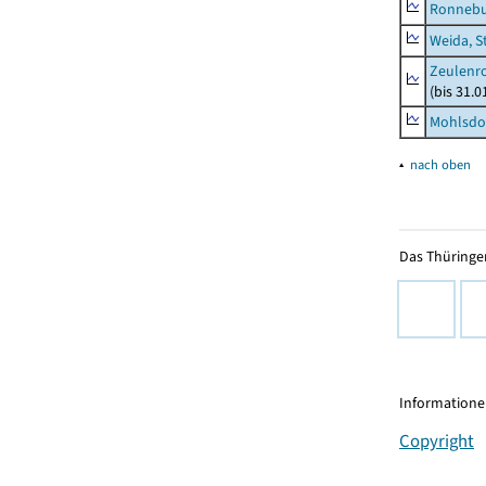
Ronnebu
Weida, S
Zeulenro
(bis 31.
Mohlsdor
▴
nach oben
Das Thüringer
Informationen
Copyright