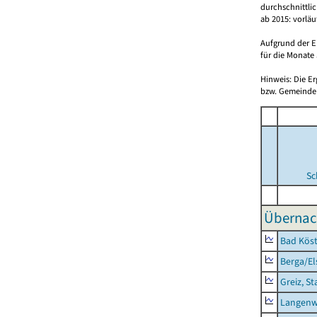
durchschnittli
ab 2015: vorlä
Aufgrund der E
für die Monate 
Hinweis: Die E
bzw. Gemeinden
Sc
Übernac
Bad Köst
Berga/El
Greiz, St
Langenw