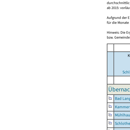
durchschnittli
ab 2015: vorlä
Aufgrund der E
für die Monate 
Hinweis: Die E
bzw. Gemeinden
K
Schl
Übernac
Bad Lang
Kammerf
Mühlhau
Schlothe