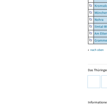
Kromsdo
Mönchen
Nohra
Ilmtal-W
Am Ette
Gramme
▴
nach oben
Das Thüringer
Informationen