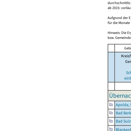
durchschnittli
ab 2015: vorlä
Aufgrund der E
für die Monate 
Hinweis: Die E
bzw. Gemeinden
Gebi
Kreisf
Ge
Sc
ein
Übernac
Apolda, 
Bad Berk
Bad Sulz
Blankenh