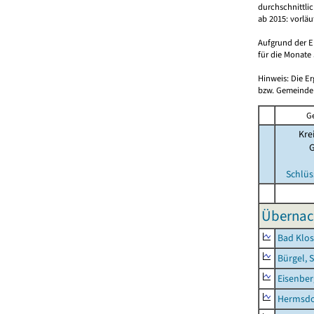
durchschnittli
ab 2015: vorlä
Aufgrund der E
für die Monate 
Hinweis: Die E
bzw. Gemeinden
G
Kre
Schlüs
Übernac
Bad Klos
Bürgel, 
Eisenber
Hermsdor