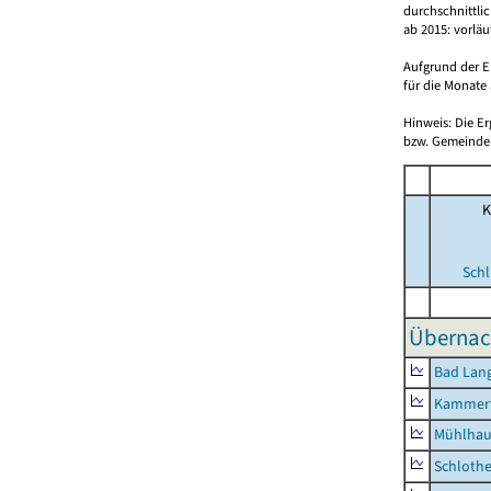
durchschnittli
ab 2015: vorlä
Aufgrund der E
für die Monate 
Hinweis: Die E
bzw. Gemeinden
K
Schl
Übernac
Bad Lang
Kammerf
Mühlhau
Schlothe