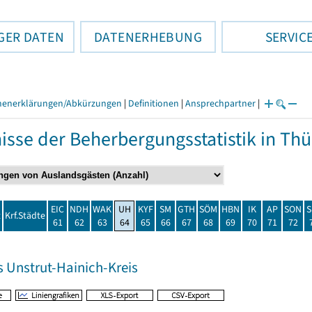
GER DATEN
DATENERHEBUNG
SERVIC
henerklärungen/Abkürzungen
|
Definitionen
|
Ansprechpartner
|
isse der Beherbergungsstatistik in T
EIC
NDH
WAK
UH
KYF
SM
GTH
SÖM
HBN
IK
AP
SON
S
t
Krf.Städte
61
62
63
64
65
66
67
68
69
70
71
72
s Unstrut-Hainich-Kreis