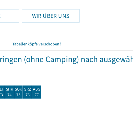
E
WIR ÜBER UNS
Tabellenköpfe verschoben?
hüringen (ohne Camping) nach ausgew
LF
SHK
SOK
GRZ
ABG
73
74
75
76
77