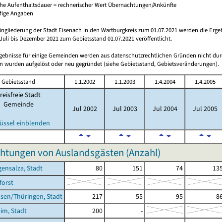
che Aufenthaltsdauer = rechnerischer Wert Übernachtungen/Ankünfte
ufige Angaben
ingliederung der Stadt Eisenach in den Wartburgkreis zum 01.07.2021 werden die Erge
Juli bis Dezember 2021 zum Gebietsstand 01.07.2021 veröffentlicht.
rgebnisse für einige Gemeinden werden aus datenschutzrechtlichen Gründen nicht dur
 wurden aufgelöst oder neu gegründet (siehe Gebietsstand, Gebietsveränderungen).
Gebietsstand
1.1.2002
1.1.2003
1.4.2004
1.4.2005
reisfreie Stadt
Gemeinde
Jul 2002
Jul 2003
Jul 2004
Jul 2005
üssel einblenden
htungen von Auslandsgästen (Anzahl)
ensalza, Stadt
80
151
74
13
orst
sen/Thüringen, Stadt
217
55
95
8
im, Stadt
200
-