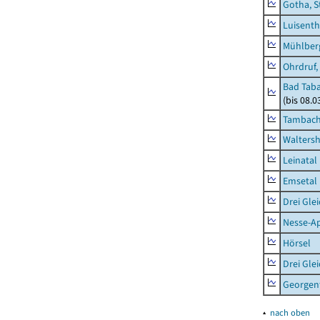
Gotha, S
Luisenth
Mühlber
Ohrdruf,
Bad Taba
(bis 08.
Tambach-
Waltersh
Leinatal
Emsetal
Drei Gle
Nesse-Ap
Hörsel
Drei Gle
Georgen
▴
nach oben