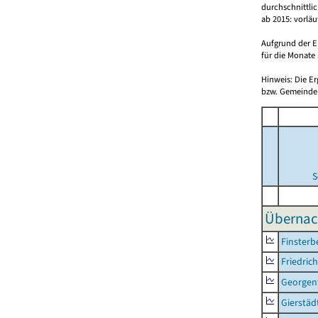
durchschnittli
ab 2015: vorlä
Aufgrund der E
für die Monate 
Hinweis: Die E
bzw. Gemeinden
S
Übernac
Finsterb
Friedric
Georgent
Gierstäd