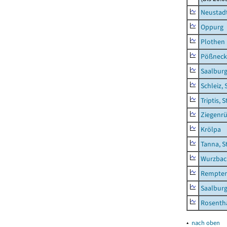
Neustadt
Oppurg
Plothen
Pößneck,
Saalburg
Schleiz, 
Triptis, 
Ziegenrü
Krölpa
Tanna, S
Wurzbach
Rempten
Saalburg
Rosenth
▴
nach oben