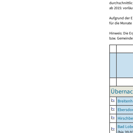
durchschnittli
ab 2015: vorlä
Aufgrund der E
für die Monate 
Hinweis: Die E
bzw. Gemeinden
Übernac
Breitenh
Ebersdo
Hirschbe
Bad Lobe
(bis 20.