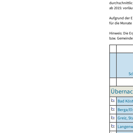
durchschnittli
ab 2015: vorlä
Aufgrund der E
für die Monate 
Hinweis: Die E
bzw. Gemeinden
Sc
Übernac
Bad Köst
Berga/El
Greiz, St
Langenw