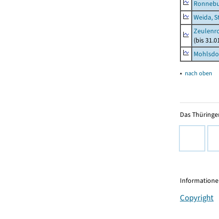
Ronnebu
Weida, S
Zeulenro
(bis 31.
Mohlsdor
▴
nach oben
Das Thüringer
Informationen
Copyright