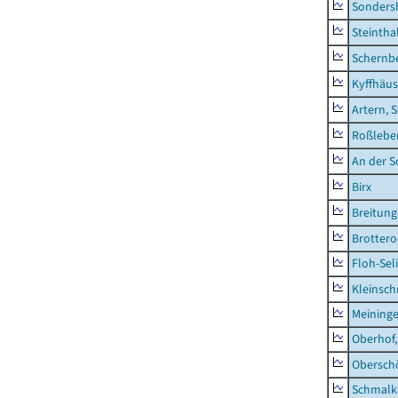
Sonders
Steintha
Schernb
Kyffhäus
Artern, 
Roßleben
An der S
Birx
Breitun
Brottero
Floh-Sel
Kleinsch
Meininge
Oberhof,
Obersch
Schmalka