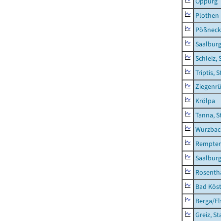
Oppurg
Plothen
Pößneck,
Saalburg
Schleiz, 
Triptis, 
Ziegenrü
Krölpa
Tanna, S
Wurzbach
Rempten
Saalburg
Rosenth
Bad Köst
Berga/El
Greiz, St