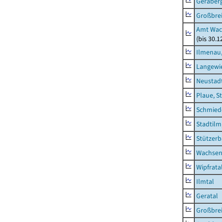
Geraber
Großbrei
Amt Wac
(bis 30.
Ilmenau,
Langewie
Neustad
Plaue, S
Schmied
Stadtilm
Stützer
Wachsen
Wipfrata
Ilmtal
Geratal
Großbrei