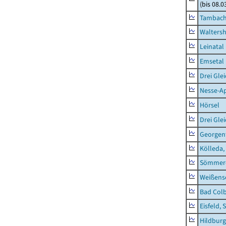
(bis 08.
Tambach-
Waltersh
Leinatal
Emsetal
Drei Gle
Nesse-Ap
Hörsel
Drei Gle
Georgen
Kölleda,
Sömmerd
Weißense
Bad Colb
Eisfeld, 
Hildburg