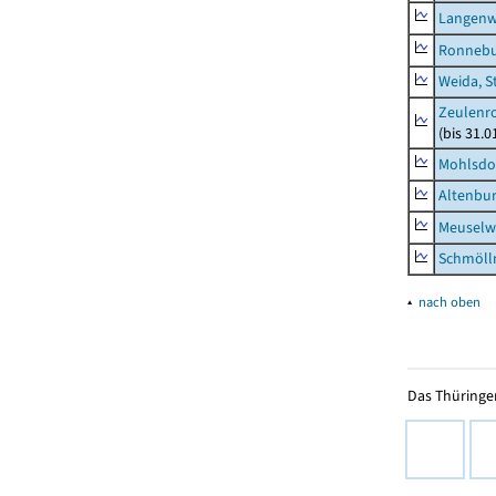
Langenw
Ronnebu
Weida, S
Zeulenro
(bis 31.
Mohlsdor
Altenbur
Meuselwi
Schmölln
▴
nach oben
Das Thüringer