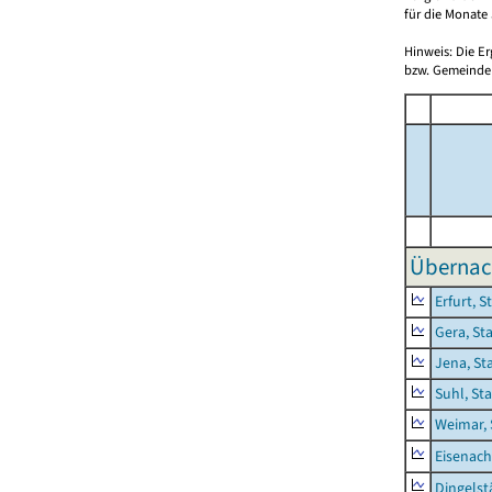
für die Monate 
Hinweis: Die E
bzw. Gemeinden
Übernac
Erfurt, S
Gera, St
Jena, St
Suhl, St
Weimar, 
Eisenach
Dingelst