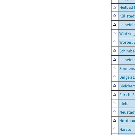
Heilbad 
Küllsted
Leinefel
Wintzin
Worbis, 
Schimbe
Leinefel
Sonnens
Dingelst
Bleicher
Ellrich, 
Ilfeld
Neustad
Nordhau
Harztor