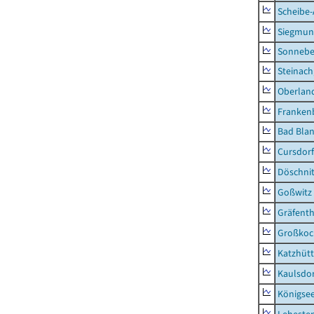
Scheibe-
Siegmun
Sonneber
Steinach
Oberlan
Frankenb
Bad Blan
Cursdorf
Döschni
Goßwitz
Gräfenth
Großkoc
Katzhüt
Kaulsdor
Königsee