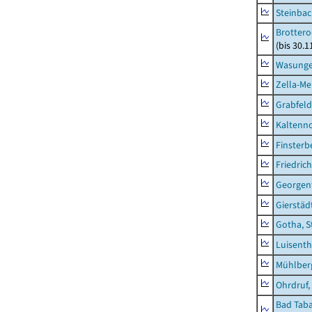
Steinbac
Brottero
(bis 30.1
Wasunge
Zella-Me
Grabfeld
Kaltenno
Finsterb
Friedric
Georgent
Gierstäd
Gotha, S
Luisenth
Mühlber
Ohrdruf,
Bad Taba