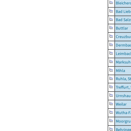
Bleicher
Bad Lieb
Bad Salz
Buttlar
Creuzbur
Dermba
Leimbac
Marksuh
Mihla
Ruhla, S
Treffurt,
Urnshau
Weilar
Wutha-F
Moorgr
Behring