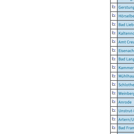
Gerstun
Hörselbe
Bad Lieb
Kaltenno
Amt Creu
Eisenach
Bad Lang
Kammerf
Mühlhau
Schlothe
Weinber
Anrode
Unstrut-
Artern/U
Bad Fran