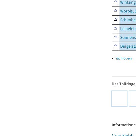
Wintzin
Worbis, 
Schimbe
Leinefel
Sonnens
Dingelst
▴
nach oben
Das Thüringer
Informationen
Copyright