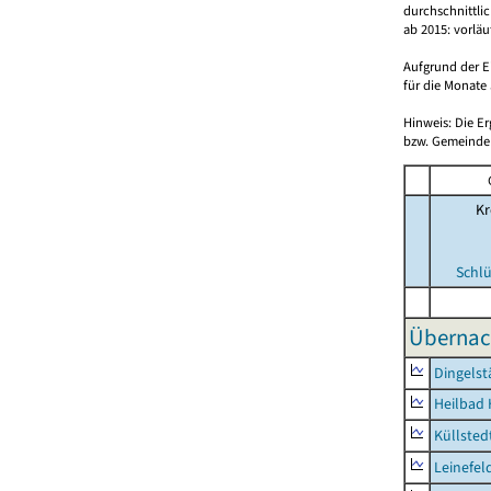
durchschnittli
ab 2015: vorlä
Aufgrund der E
für die Monate 
Hinweis: Die E
bzw. Gemeinden
Kr
Schlü
Übernac
Dingelst
Heilbad 
Küllsted
Leinefel