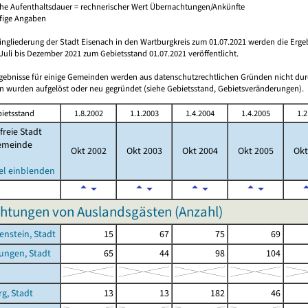
che Aufenthaltsdauer = rechnerischer Wert Übernachtungen/Ankünfte
ufige Angaben
ingliederung der Stadt Eisenach in den Wartburgkreis zum 01.07.2021 werden die Erge
Juli bis Dezember 2021 zum Gebietsstand 01.07.2021 veröffentlicht.
rgebnisse für einige Gemeinden werden aus datenschutzrechtlichen Gründen nicht dur
 wurden aufgelöst oder neu gegründet (siehe Gebietsstand, Gebietsveränderungen).
ietsstand
1.8.2002
1.1.2003
1.4.2004
1.4.2005
1.2
freie Stadt
emeinde
Okt 2002
Okt 2003
Okt 2004
Okt 2005
Okt
el einblenden
htungen von Auslandsgästen (Anzahl)
enstein, Stadt
15
67
75
69
ungen, Stadt
65
44
98
104
g, Stadt
13
13
182
46