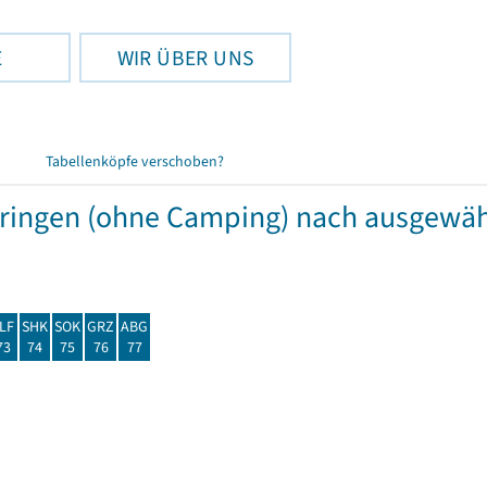
E
WIR ÜBER UNS
Tabellenköpfe verschoben?
hüringen (ohne Camping) nach ausgew
LF
SHK
SOK
GRZ
ABG
73
74
75
76
77