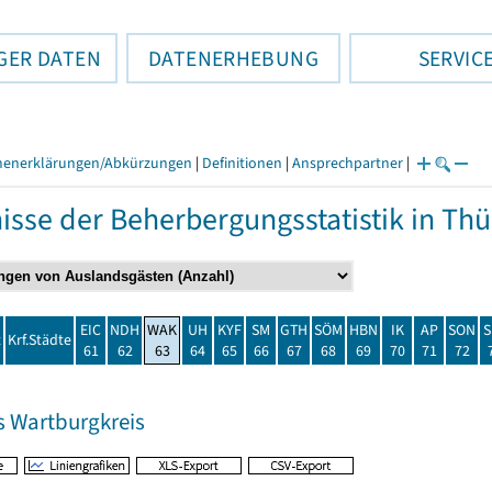
GER DATEN
DATENERHEBUNG
SERVIC
henerklärungen/Abkürzungen
|
Definitionen
|
Ansprechpartner
|
isse der Beherbergungsstatistik in T
EIC
NDH
WAK
UH
KYF
SM
GTH
SÖM
HBN
IK
AP
SON
S
t
Krf.Städte
61
62
63
64
65
66
67
68
69
70
71
72
s Wartburgkreis