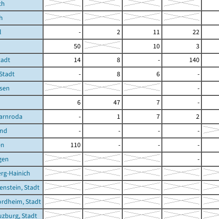
ch
h
l
-
2
11
22
50
10
3
tadt
14
8
-
140
 Stadt
-
8
6
-
sen
-
6
47
7
-
arnroda
-
1
7
2
und
-
-
-
-
en
110
-
-
-
gen
-
rg-Hainich
enstein, Stadt
rdheim, Stadt
zburg, Stadt