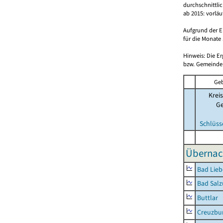
durchschnittli
ab 2015: vorlä
Aufgrund der E
für die Monate 
Hinweis: Die E
bzw. Gemeinden
Geb
Kreis
G
Schlüss
Übernac
Bad Lieb
Bad Salz
Buttlar
Creuzbur