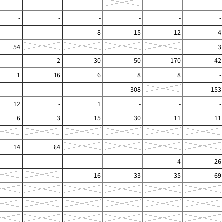
-
-
-
-
-
-
-
-
-
-
-
-
-
8
15
12
4
54
3
-
2
30
50
170
42
1
16
6
8
8
-
-
-
-
308
153
12
-
1
-
-
-
6
3
15
30
11
11
14
84
-
-
-
-
4
26
16
33
35
69