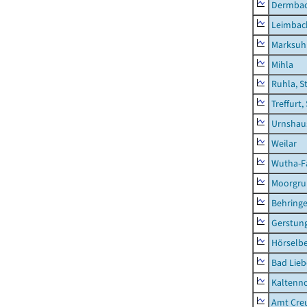
Dermba
Leimbac
Marksuh
Mihla
Ruhla, S
Treffurt,
Urnshau
Weilar
Wutha-F
Moorgr
Behring
Gerstun
Hörselbe
Bad Lieb
Kaltenno
Amt Creu