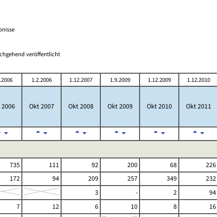
bnisse
chgehend veröffentlicht
.2006
1.2.2006
1.12.2007
1.9.2009
1.12.2009
1.12.2010
 2006
Okt 2007
Okt 2008
Okt 2009
Okt 2010
Okt 2011
735
111
92
200
68
226
172
94
209
257
349
232
3
-
2
94
7
12
6
10
8
16