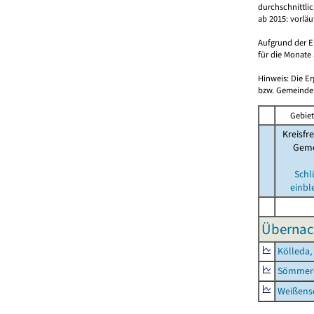
durchschnittli
ab 2015: vorlä
Aufgrund der E
für die Monate 
Hinweis: Die E
bzw. Gemeinden
Gebiet
Kreisfre
Geme
Schl
einbl
Übernac
Kölleda,
Sömmerd
Weißense