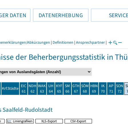
GER DATEN
DATENERHEBUNG
SERVIC
henerklärungen/Abkürzungen
|
Definitionen
|
Ansprechpartner
|
isse der Beherbergungsstatistik in T
EIC
NDH
WAK
UH
KYF
SM
GTH
SÖM
HBN
IK
AP
SON
S
t
Krf.Städte
61
62
63
64
65
66
67
68
69
70
71
72
s Saalfeld-Rudolstadt