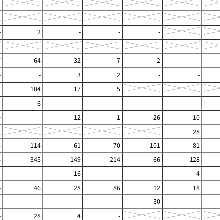
-
2
-
-
-
7
64
32
7
2
-
-
-
3
2
-
-
7
104
17
5
-
6
-
-
-
-
0
-
12
1
26
10
28
8
114
61
70
101
81
8
345
149
214
66
128
-
-
16
-
-
4
-
46
28
86
12
18
1
-
-
-
30
-
-
28
4
-