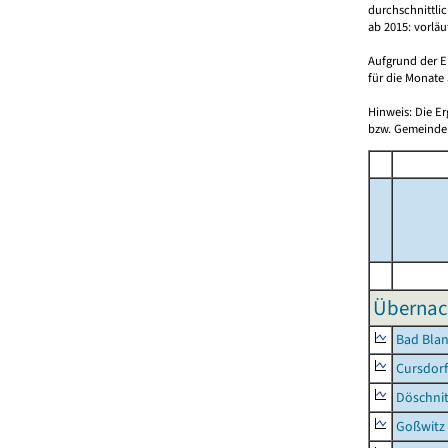
durchschnittli
ab 2015: vorlä
Aufgrund der E
für die Monate 
Hinweis: Die E
bzw. Gemeinden
Übernac
Bad Blan
Cursdorf
Döschni
Goßwitz