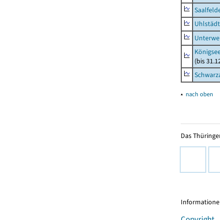
Saalfeld
Uhlstädt
Unterwe
Königsee
(bis 31.
Schwarza
▴
nach oben
Das Thüringer
Informationen
Copyright