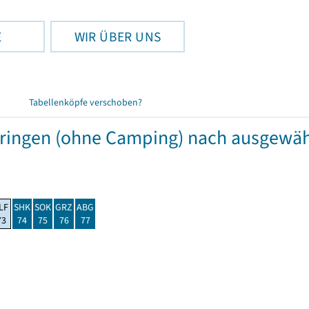
E
WIR ÜBER UNS
Tabellenköpfe verschoben?
hüringen (ohne Camping) nach ausgew
LF
SHK
SOK
GRZ
ABG
73
74
75
76
77