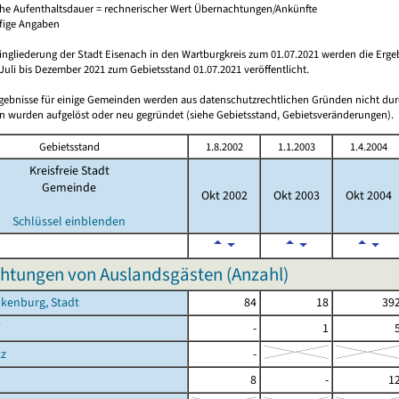
che Aufenthaltsdauer = rechnerischer Wert Übernachtungen/Ankünfte
ufige Angaben
ingliederung der Stadt Eisenach in den Wartburgkreis zum 01.07.2021 werden die Erge
Juli bis Dezember 2021 zum Gebietsstand 01.07.2021 veröffentlicht.
rgebnisse für einige Gemeinden werden aus datenschutzrechtlichen Gründen nicht dur
 wurden aufgelöst oder neu gegründet (siehe Gebietsstand, Gebietsveränderungen).
Gebietsstand
1.8.2002
1.1.2003
1.4.2004
Kreisfreie Stadt
Gemeinde
Okt 2002
Okt 2003
Okt 2004
Schlüssel einblenden
htungen von Auslandsgästen (Anzahl)
kenburg, Stadt
84
18
39
-
1
tz
-
8
-
1