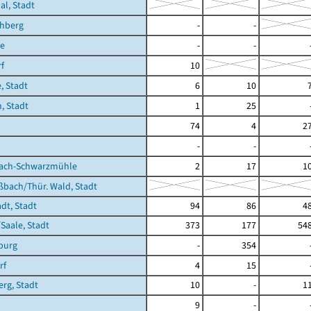
al, Stadt
hberg
-
-
te
-
-
f
10
, Stadt
6
10
, Stadt
1
25
74
4
2
-
-
ach-Schwarzmühle
2
17
1
bach/Thür. Wald, Stadt
dt, Stadt
94
86
4
/Saale, Stadt
373
177
54
burg
-
354
rf
4
15
rg, Stadt
10
-
1
9
-