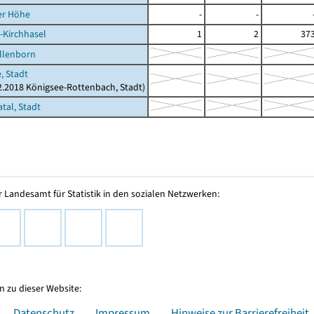
er Höhe
-
-
-Kirchhasel
1
2
37
llenborn
, Stadt
12.2018 Königsee-Rottenbach, Stadt)
tal, Stadt
 Landesamt für Statistik in den sozialen Netzwerken:
 zu dieser Website:
Datenschutz
Impressum
Hinweise zur Barrierefreiheit