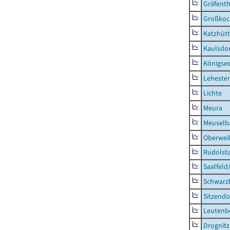
Gräfenth
Großkoc
Katzhüt
Kaulsdor
Königsee
Lehesten
Lichte
Meura
Meuselb
Oberweiß
Rudolsta
Saalfeld
Schwarz
Sitzendo
Leutenbe
Drognitz