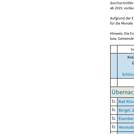
durchschnittli
ab 2015: vorlä
Aufgrund der E
für die Monate 
Hinweis: Die E
bzw. Gemeinden
G
Kre
Schlüs
Übernac
Bad Klos
Bürgel, 
Eisenber
Hermsdor