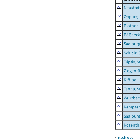
Neustadt
Oppurg
Plothen
Pößneck,
Saalburg
Schleiz, 
Triptis, 
Ziegenrü
Krölpa
Tanna, S
Wurzbach
Rempten
Saalburg
Rosenth
▴
nach oben