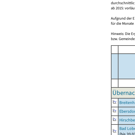
durchschnittli
ab 2015: vorlä
Aufgrund der E
für die Monate 
Hinweis: Die E
bzw. Gemeinden
Übernac
Breitenh
Ebersdo
Hirschbe
Bad Lobe
(bis 20.