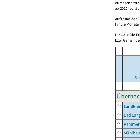
durchschnittli
ab 2015: vorlä
Aufgrund der E
für die Monate 
Hinweis: Die E
bzw. Gemeinden
Sc
Übernac
Landkrei
Bad Lang
Kammerf
Mühlhau