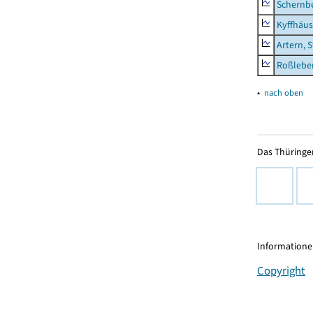
Schernb
Kyffhäus
Artern, 
Roßleben
▴
nach oben
Das Thüringer
Informationen
Copyright