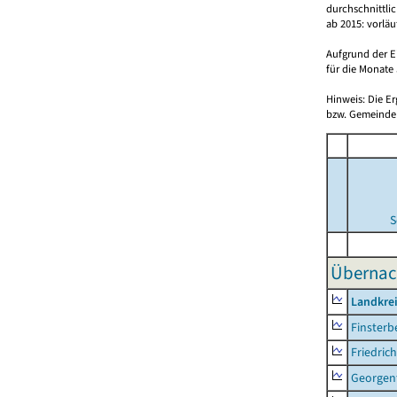
durchschnittli
ab 2015: vorlä
Aufgrund der E
für die Monate 
Hinweis: Die E
bzw. Gemeinden
S
Übernac
Landkre
Finsterb
Friedric
Georgent