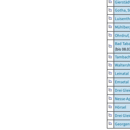
Gierstäd
Gotha, S
Luisenth
Mühlber
Ohrdruf,
Bad Taba
(bis 08.
Tambach-
Waltersh
Leinatal
Emsetal
Drei Gle
Nesse-Ap
Hörsel
Drei Gle
Georgen