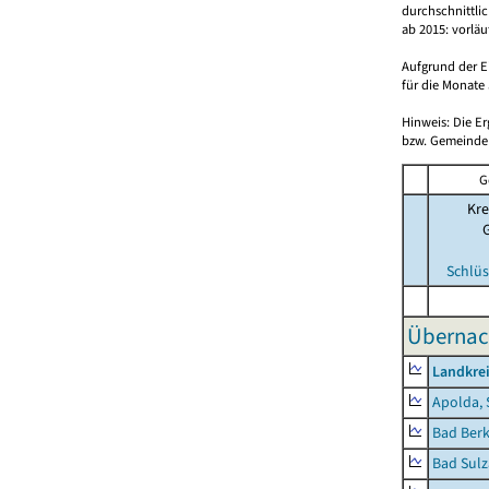
durchschnittli
ab 2015: vorlä
Aufgrund der E
für die Monate 
Hinweis: Die E
bzw. Gemeinden
G
Kre
Schlüs
Übernac
Landkre
Apolda, 
Bad Berk
Bad Sulz