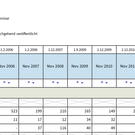
bnisse
chgehend veröffentlicht
1.2.2006
1.2.2006
1.12.2007
1.9.2009
1.12.2009
1.12.201
Nov 2006
Nov 2007
Nov 2008
Nov 2009
Nov 2010
Nov 201
523
199
210
165
149
11
17
12
34
32
-
37
116
40
49