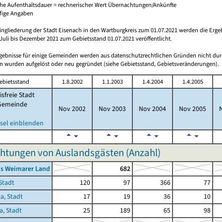
che Aufenthaltsdauer = rechnerischer Wert Übernachtungen/Ankünfte
ufige Angaben
ingliederung der Stadt Eisenach in den Wartburgkreis zum 01.07.2021 werden die Erge
Juli bis Dezember 2021 zum Gebietsstand 01.07.2021 veröffentlicht.
rgebnisse für einige Gemeinden werden aus datenschutzrechtlichen Gründen nicht dur
 wurden aufgelöst oder neu gegründet (siehe Gebietsstand, Gebietsveränderungen).
ebietsstand
1.8.2002
1.1.2003
1.4.2004
1.4.2005
isfreie Stadt
Gemeinde
Nov 2002
Nov 2003
Nov 2004
Nov 2005
sel einblenden
htungen von Auslandsgästen (Anzahl)
is Weimarer Land
682
Stadt
120
97
366
77
a, Stadt
17
19
36
10
a, Stadt
25
189
65
98