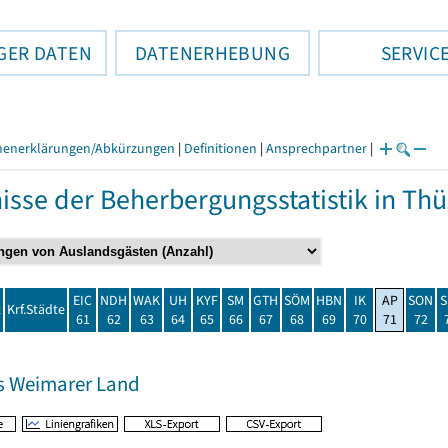
GER DATEN
DATENERHEBUNG
SERVIC
henerklärungen/Abkürzungen
|
Definitionen
|
Ansprechpartner
|
isse der Beherbergungsstatistik in T
EIC
NDH
WAK
UH
KYF
SM
GTH
SÖM
HBN
IK
AP
SON
S
t
Krf.Städte
61
62
63
64
65
66
67
68
69
70
71
72
s Weimarer Land