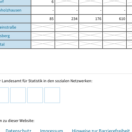
rf
6
holzhausen
-
-
-
-
85
234
176
610
einstraße
rsberg
tal
 Landesamt für Statistik in den sozialen Netzwerken:
 zu dieser Website:
Datenschutz
Impressum
Hinweise zur Barrierefreiheit