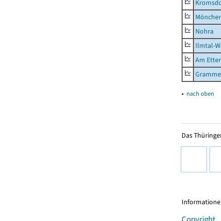
Kromsdo
Mönchen
Nohra
Ilmtal-W
Am Ette
Gramme
▴
nach oben
Das Thüringer
Informationen
Copyright