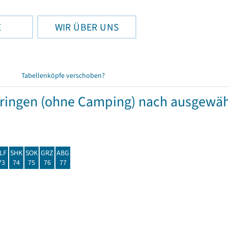
E
WIR ÜBER UNS
Tabellenköpfe verschoben?
hüringen (ohne Camping) nach ausgew
LF
SHK
SOK
GRZ
ABG
73
74
75
76
77