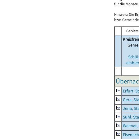
für die Monate 
Hinweis: Die E
bzw. Gemeinden
Gebiets
Kreisfrei
Geme
Schlü
einble
Übernac
Erfurt, S
Gera, St
Jena, St
Suhl, St
Weimar, 
Eisenach