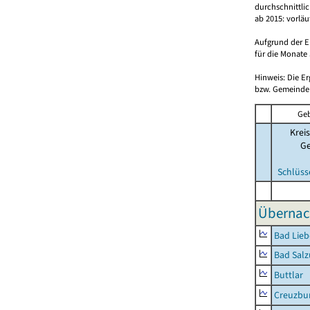
durchschnittli
ab 2015: vorlä
Aufgrund der E
für die Monate 
Hinweis: Die E
bzw. Gemeinden
Geb
Kreis
G
Schlüss
Übernac
Bad Lieb
Bad Salz
Buttlar
Creuzbur