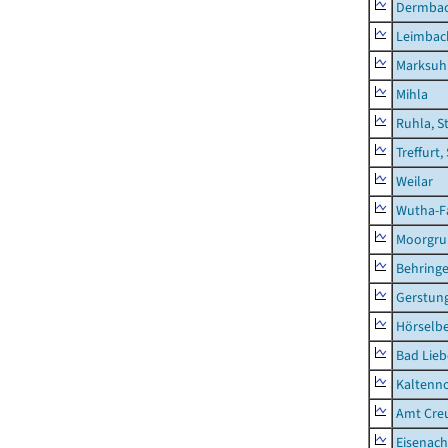
Dermba
Leimbac
Marksuh
Mihla
Ruhla, S
Treffurt,
Weilar
Wutha-F
Moorgr
Behring
Gerstun
Hörselbe
Bad Lieb
Kaltenno
Amt Creu
Eisenach