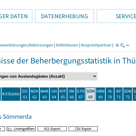
GER DATEN
DATENERHEBUNG
SERVIC
henerklärungen/Abkürzungen
|
Definitionen
|
Ansprechpartner
|
isse der Beherbergungsstatistik in T
EIC
NDH
WAK
UH
KYF
SM
GTH
SÖM
HBN
IK
AP
SON
S
t
Krf.Städte
61
62
63
64
65
66
67
68
69
70
71
72
is Sömmerda