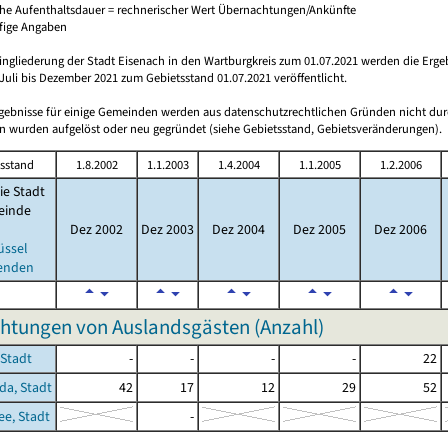
che Aufenthaltsdauer = rechnerischer Wert Übernachtungen/Ankünfte
ufige Angaben
ingliederung der Stadt Eisenach in den Wartburgkreis zum 01.07.2021 werden die Erge
Juli bis Dezember 2021 zum Gebietsstand 01.07.2021 veröffentlicht.
rgebnisse für einige Gemeinden werden aus datenschutzrechtlichen Gründen nicht dur
 wurden aufgelöst oder neu gegründet (siehe Gebietsstand, Gebietsveränderungen).
sstand
1.8.2002
1.1.2003
1.4.2004
1.1.2005
1.2.2006
ie Stadt
inde
Dez 2002
Dez 2003
Dez 2004
Dez 2005
Dez 2006
üssel
enden
htungen von Auslandsgästen (Anzahl)
 Stadt
-
-
-
-
22
a, Stadt
42
17
12
29
52
e, Stadt
-