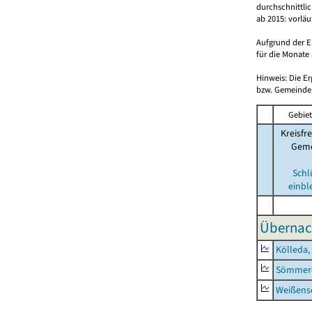
durchschnittli
ab 2015: vorlä
Aufgrund der E
für die Monate 
Hinweis: Die E
bzw. Gemeinden
Gebiet
Kreisfre
Geme
Schl
einbl
Übernac
Kölleda,
Sömmerd
Weißense