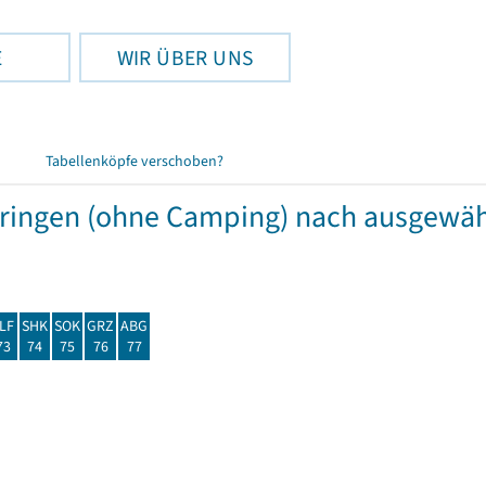
E
WIR ÜBER UNS
Tabellenköpfe verschoben?
hüringen (ohne Camping) nach ausgew
LF
SHK
SOK
GRZ
ABG
73
74
75
76
77