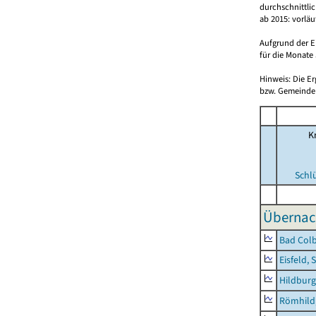
durchschnittli
ab 2015: vorlä
Aufgrund der E
für die Monate 
Hinweis: Die E
bzw. Gemeinden
Kr
Schl
Übernac
Bad Colb
Eisfeld, 
Hildburg
Römhild,