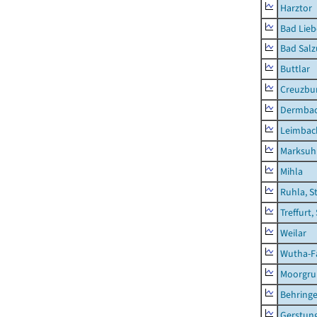
Harztor
Bad Lieb
Bad Salz
Buttlar
Creuzbur
Dermba
Leimbac
Marksuh
Mihla
Ruhla, S
Treffurt,
Weilar
Wutha-F
Moorgr
Behring
Gerstun