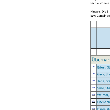
für die Monate 
Hinweis: Die E
bzw. Gemeinden
Übernac
Erfurt, S
Gera, St
Jena, St
Suhl, St
Weimar, 
Eisenach
Dingelst