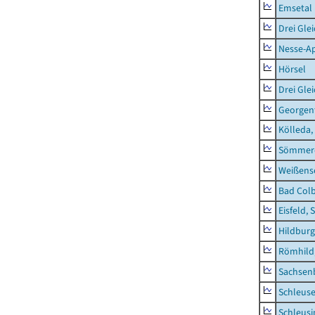
Emsetal
Drei Gle
Nesse-Ap
Hörsel
Drei Gle
Georgen
Kölleda,
Sömmerd
Weißense
Bad Colb
Eisfeld, 
Hildburg
Römhild,
Sachsen
Schleus
Schleusi