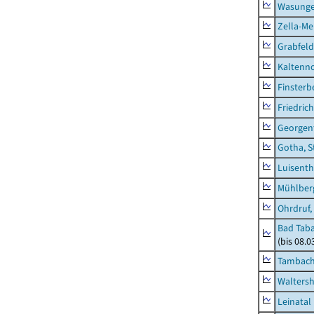
Wasunge
Zella-Me
Grabfeld
Kaltenno
Finsterb
Friedric
Georgent
Gotha, S
Luisenth
Mühlber
Ohrdruf,
Bad Taba
(bis 08.
Tambach-
Waltersh
Leinatal