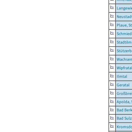
Langewie
Neustad
Plaue, S
Schmied
Stadtilm
Stützer
Wachsen
Wipfrata
Ilmtal
Geratal
Großbrei
Apolda, 
Bad Berk
Bad Sulz
Kromsdo