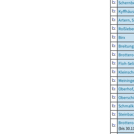
Schernb
Kyffhäus
Artern, 
Roßleben
Birx
Breitun
Brottero
Floh-Sel
Kleinsch
Meininge
Oberhof,
Obersch
Schmalka
Steinbac
Brottero
(bis 30.1