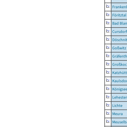
Frankenb
Föritztal
Bad Blan
Cursdorf
Döschni
Goßwitz
Gräfenth
Großkoc
Katzhüt
Kaulsdor
Königsee
Lehesten
Lichte
Meura
Meuselb