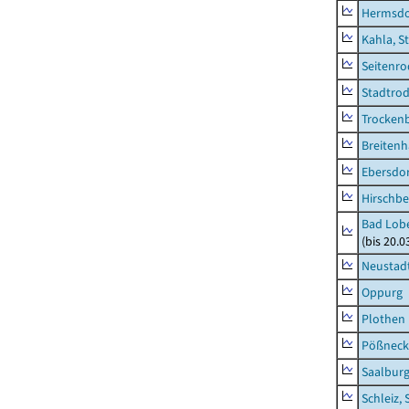
Hermsdor
Kahla, S
Seitenro
Stadtrod
Trocken
Breitenh
Ebersdo
Hirschbe
Bad Lobe
(bis 20.
Neustadt
Oppurg
Plothen
Pößneck,
Saalburg
Schleiz, 