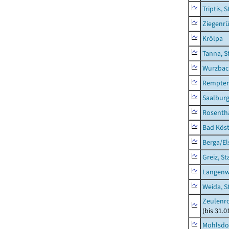
Triptis, 
Ziegenrü
Krölpa
Tanna, S
Wurzbach
Rempten
Saalburg
Rosenth
Bad Köst
Berga/El
Greiz, St
Langenw
Weida, S
Zeulenro
(bis 31.
Mohlsdor