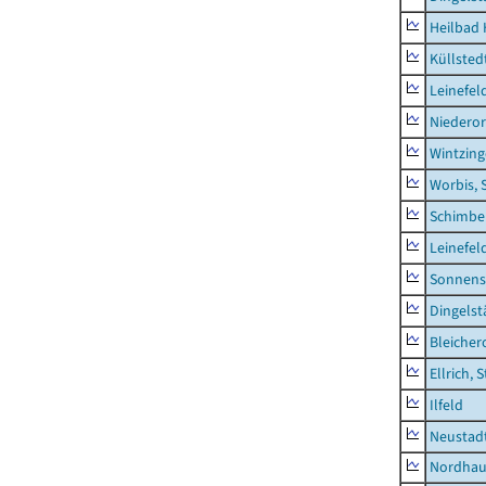
Heilbad 
Küllsted
Leinefel
Niederor
Wintzin
Worbis, 
Schimbe
Leinefel
Sonnens
Dingelst
Bleicher
Ellrich, 
Ilfeld
Neustad
Nordhau