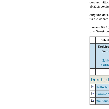
durchschnittli
ab 2015: vorlä
Aufgrund der E
für die Monate 
Hinweis: Die E
bzw. Gemeinden
Gebiet
Kreisfre
Geme
Schl
einbl
Durchsch
Kölleda,
Sömmerd
Weißense