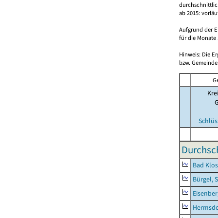
durchschnittli
ab 2015: vorlä
Aufgrund der E
für die Monate 
Hinweis: Die E
bzw. Gemeinden
G
Kre
Schlüs
Durchsch
Bad Klos
Bürgel, 
Eisenber
Hermsdor