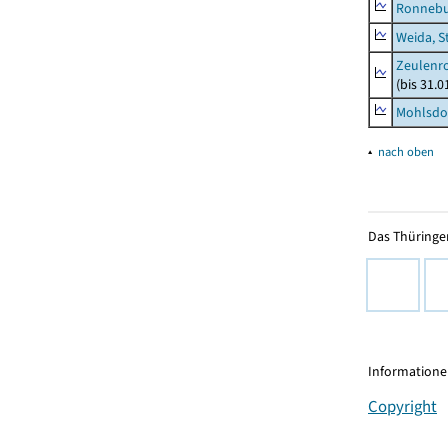
Ronnebu
Weida, S
Zeulenro
(bis 31.
Mohlsdor
▴
nach oben
Das Thüringer
Informationen
Copyright