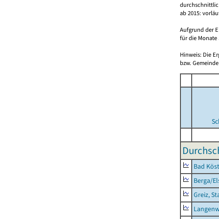
durchschnittli
ab 2015: vorlä
Aufgrund der E
für die Monate 
Hinweis: Die E
bzw. Gemeinden
Sc
Durchsch
Bad Köst
Berga/El
Greiz, St
Langenw