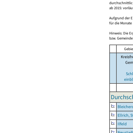
durchschnittli
ab 2015: vorlä
Aufgrund der E
für die Monate 
Hinweis: Die E
bzw. Gemeinden
Gebie
Kreisfr
Gem
Sch
einb
Durchsch
Bleicher
Ellrich, 
Ilfeld
Neustad