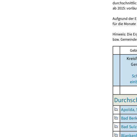
durchschnittli
ab 2015: vorlä
Aufgrund der E
für die Monate 
Hinweis: Die E
bzw. Gemeinden
Gebi
Kreisf
Ge
Sc
ein
Durchsch
Apolda, 
Bad Berk
Bad Sulz
Blankenh