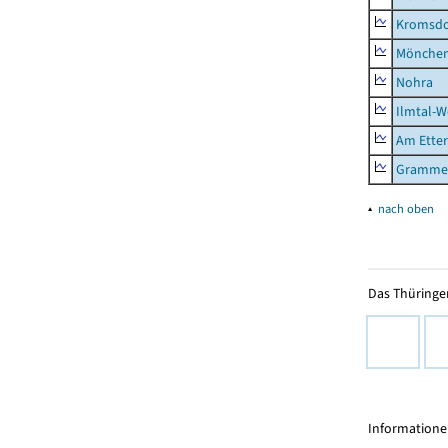
Kromsdo
Mönchen
Nohra
Ilmtal-W
Am Ette
Gramme
▴
nach oben
Das Thüringer
Informationen