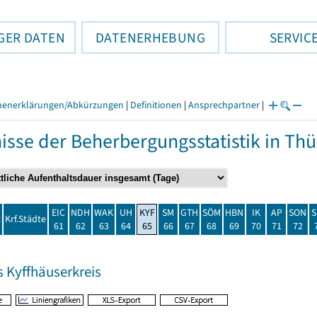
GER DATEN
DATENERHEBUNG
SERVIC
henerklärungen/Abkürzungen
|
Definitionen
|
Ansprechpartner
|
isse der Beherbergungsstatistik in T
EIC
NDH
WAK
UH
KYF
SM
GTH
SÖM
HBN
IK
AP
SON
S
t
Krf.Städte
61
62
63
64
65
66
67
68
69
70
71
72
s Kyffhäuserkreis