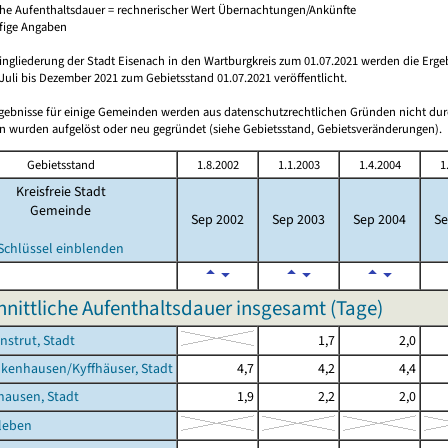
che Aufenthaltsdauer = rechnerischer Wert Übernachtungen/Ankünfte
ufige Angaben
ingliederung der Stadt Eisenach in den Wartburgkreis zum 01.07.2021 werden die Erge
Juli bis Dezember 2021 zum Gebietsstand 01.07.2021 veröffentlicht.
rgebnisse für einige Gemeinden werden aus datenschutzrechtlichen Gründen nicht dur
 wurden aufgelöst oder neu gegründet (siehe Gebietsstand, Gebietsveränderungen).
Gebietsstand
1.8.2002
1.1.2003
1.4.2004
1
Kreisfreie Stadt
Gemeinde
Sep 2002
Sep 2003
Sep 2004
Se
Schlüssel einblenden
nittliche Aufenthaltsdauer insgesamt (Tage)
nstrut, Stadt
1,7
2,0
kenhausen/Kyffhäuser, Stadt
4,7
4,2
4,4
hausen, Stadt
1,9
2,2
2,0
leben