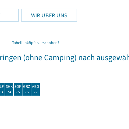
E
WIR ÜBER UNS
Tabellenköpfe verschoben?
hüringen (ohne Camping) nach ausgew
LF
SHK
SOK
GRZ
ABG
73
74
75
76
77