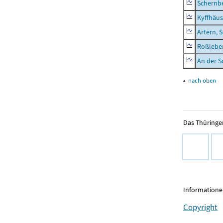
Schernb
Kyffhäus
Artern, 
Roßleben
An der S
▴
nach oben
Das Thüringer
Informationen
Copyright