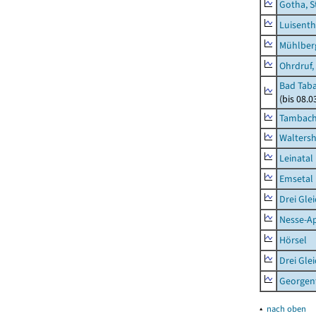
Gotha, S
Luisenth
Mühlber
Ohrdruf,
Bad Taba
(bis 08.
Tambach-
Waltersh
Leinatal
Emsetal
Drei Gle
Nesse-Ap
Hörsel
Drei Gle
Georgen
▴
nach oben