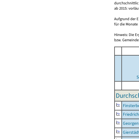
durchschnittli
ab 2015: vorlä
Aufgrund der E
für die Monate 
Hinweis: Die E
bzw. Gemeinden
S
Durchsch
Finsterb
Friedric
Georgent
Gierstäd