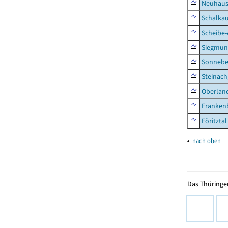
Neuhaus-
Schalkau
Scheibe-
Siegmun
Sonneber
Steinach
Oberlan
Frankenb
Föritztal
▴
nach oben
Das Thüringer