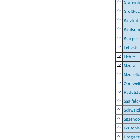
Gräfenth
Großkoc
Katzhüt
Kaulsdor
Königsee
Lehesten
Lichte
Meura
Meuselb
Oberweiß
Rudolsta
Saalfeld
Schwarz
Sitzendo
Leutenbe
Drognitz