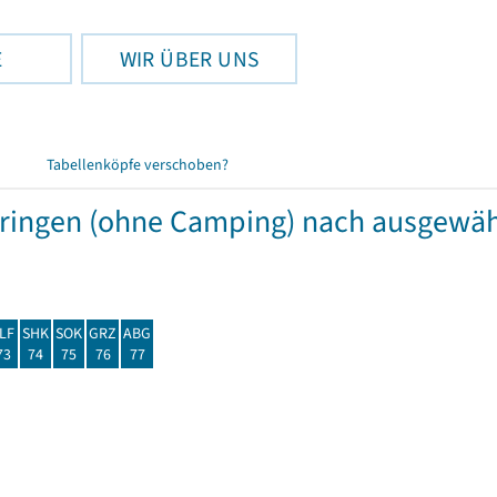
E
WIR ÜBER UNS
Tabellenköpfe verschoben?
hüringen (ohne Camping) nach ausgew
LF
SHK
SOK
GRZ
ABG
73
74
75
76
77