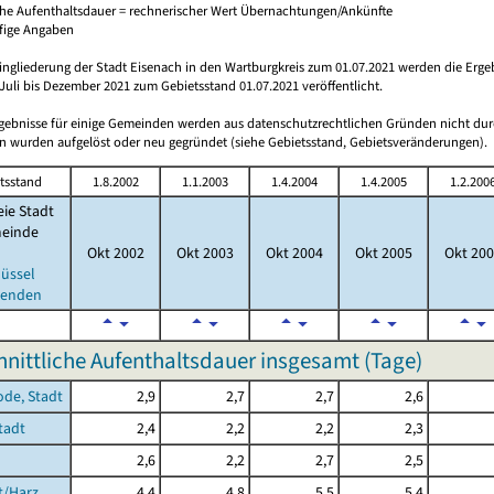
che Aufenthaltsdauer = rechnerischer Wert Übernachtungen/Ankünfte
ufige Angaben
ingliederung der Stadt Eisenach in den Wartburgkreis zum 01.07.2021 werden die Erge
Juli bis Dezember 2021 zum Gebietsstand 01.07.2021 veröffentlicht.
rgebnisse für einige Gemeinden werden aus datenschutzrechtlichen Gründen nicht dur
 wurden aufgelöst oder neu gegründet (siehe Gebietsstand, Gebietsveränderungen).
tsstand
1.8.2002
1.1.2003
1.4.2004
1.4.2005
1.2.200
eie Stadt
einde
Okt 2002
Okt 2003
Okt 2004
Okt 2005
Okt 200
lüssel
lenden
nittliche Aufenthaltsdauer insgesamt (Tage)
ode, Stadt
2,9
2,7
2,7
2,6
Stadt
2,4
2,2
2,2
2,3
2,6
2,2
2,7
2,5
t/Harz
4,4
4,8
5,5
5,4