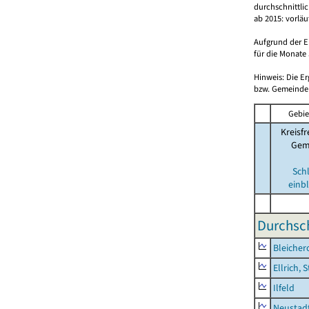
durchschnittli
ab 2015: vorlä
Aufgrund der E
für die Monate 
Hinweis: Die E
bzw. Gemeinden
Gebie
Kreisfr
Gem
Sch
einb
Durchsch
Bleicher
Ellrich, 
Ilfeld
Neustad