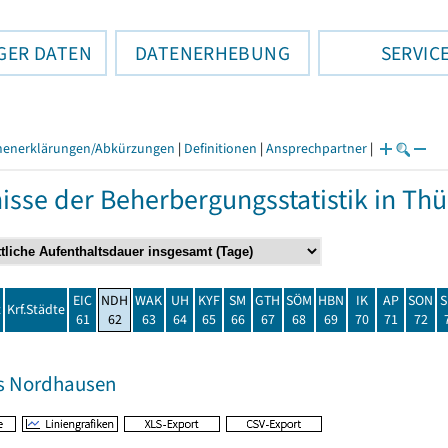
GER DATEN
DATENERHEBUNG
SERVIC
henerklärungen/Abkürzungen
|
Definitionen
|
Ansprechpartner
|
isse der Beherbergungsstatistik in T
EIC
NDH
WAK
UH
KYF
SM
GTH
SÖM
HBN
IK
AP
SON
S
t
Krf.Städte
61
62
63
64
65
66
67
68
69
70
71
72
s Nordhausen