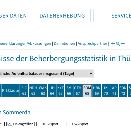
GER DATEN
DATENERHEBUNG
SERVIC
henerklärungen/Abkürzungen
|
Definitionen
|
Ansprechpartner
|
isse der Beherbergungsstatistik in T
EIC
NDH
WAK
UH
KYF
SM
GTH
SÖM
HBN
IK
AP
SON
S
t
Krf.Städte
61
62
63
64
65
66
67
68
69
70
71
72
is Sömmerda