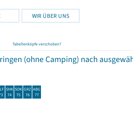
E
WIR ÜBER UNS
Tabellenköpfe verschoben?
hüringen (ohne Camping) nach ausgew
LF
SHK
SOK
GRZ
ABG
73
74
75
76
77