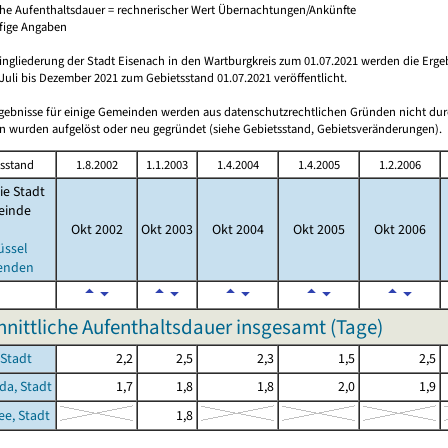
che Aufenthaltsdauer = rechnerischer Wert Übernachtungen/Ankünfte
ufige Angaben
ingliederung der Stadt Eisenach in den Wartburgkreis zum 01.07.2021 werden die Erge
Juli bis Dezember 2021 zum Gebietsstand 01.07.2021 veröffentlicht.
rgebnisse für einige Gemeinden werden aus datenschutzrechtlichen Gründen nicht dur
 wurden aufgelöst oder neu gegründet (siehe Gebietsstand, Gebietsveränderungen).
sstand
1.8.2002
1.1.2003
1.4.2004
1.4.2005
1.2.2006
ie Stadt
inde
Okt 2002
Okt 2003
Okt 2004
Okt 2005
Okt 2006
üssel
enden
nittliche Aufenthaltsdauer insgesamt (Tage)
 Stadt
2,2
2,5
2,3
1,5
2,5
a, Stadt
1,7
1,8
1,8
2,0
1,9
e, Stadt
1,8