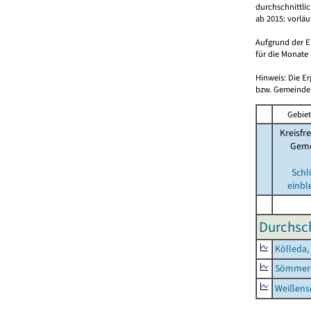
durchschnittli
ab 2015: vorlä
Aufgrund der E
für die Monate 
Hinweis: Die E
bzw. Gemeinden
Gebiet
Kreisfre
Geme
Schl
einbl
Durchsch
Kölleda,
Sömmerd
Weißense