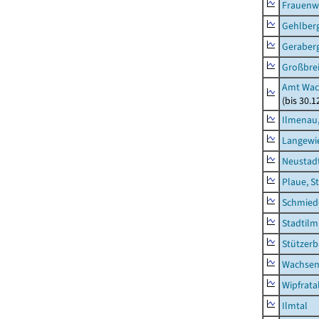
Frauenw
Gehlber
Geraber
Großbrei
Amt Wac
(bis 30.
Ilmenau,
Langewie
Neustad
Plaue, S
Schmied
Stadtilm
Stützer
Wachsen
Wipfrata
Ilmtal