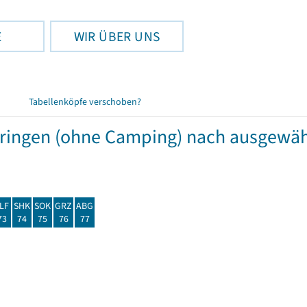
E
WIR ÜBER UNS
Tabellenköpfe verschoben?
hüringen (ohne Camping) nach ausgew
LF
SHK
SOK
GRZ
ABG
73
74
75
76
77