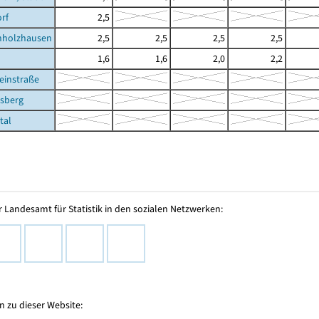
rf
2,5
holzhausen
2,5
2,5
2,5
2,5
1,6
1,6
2,0
2,2
einstraße
rsberg
tal
 Landesamt für Statistik in den sozialen Netzwerken:
 zu dieser Website: