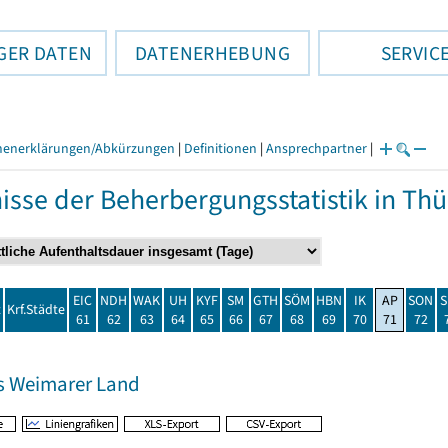
GER DATEN
DATENERHEBUNG
SERVIC
henerklärungen/Abkürzungen
|
Definitionen
|
Ansprechpartner
|
isse der Beherbergungsstatistik in T
EIC
NDH
WAK
UH
KYF
SM
GTH
SÖM
HBN
IK
AP
SON
S
t
Krf.Städte
61
62
63
64
65
66
67
68
69
70
71
72
s Weimarer Land