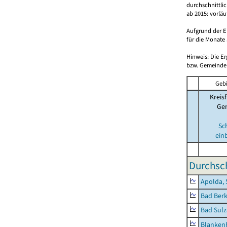
durchschnittli
ab 2015: vorlä
Aufgrund der E
für die Monate 
Hinweis: Die E
bzw. Gemeinden
Gebi
Kreisf
Ge
Sc
ein
Durchsch
Apolda, 
Bad Berk
Bad Sulz
Blankenh