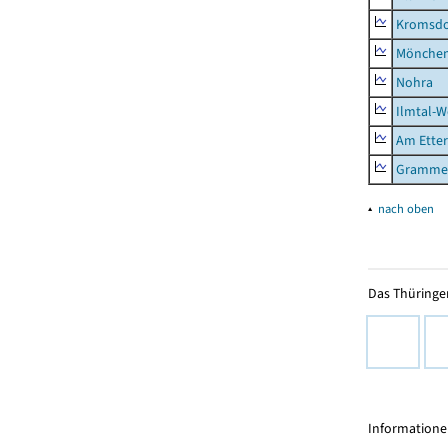
Kromsdo
Mönchen
Nohra
Ilmtal-W
Am Ette
Gramme
▴
nach oben
Das Thüringer
Informationen