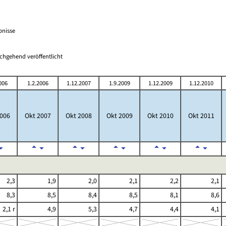
bnisse
chgehend veröffentlicht
006
1.2.2006
1.12.2007
1.9.2009
1.12.2009
1.12.2010
006
Okt 2007
Okt 2008
Okt 2009
Okt 2010
Okt 2011
2,3
1,9
2,0
2,1
2,2
2,1
8,3
8,5
8,4
8,5
8,1
8,6
2,1 r
4,9
5,3
4,7
4,4
4,1