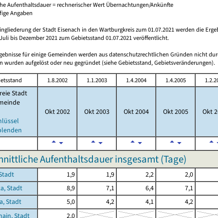
che Aufenthaltsdauer = rechnerischer Wert Übernachtungen/Ankünfte
ufige Angaben
ingliederung der Stadt Eisenach in den Wartburgkreis zum 01.07.2021 werden die Erge
Juli bis Dezember 2021 zum Gebietsstand 01.07.2021 veröffentlicht.
rgebnisse für einige Gemeinden werden aus datenschutzrechtlichen Gründen nicht dur
 wurden aufgelöst oder neu gegründet (siehe Gebietsstand, Gebietsveränderungen).
etsstand
1.8.2002
1.1.2003
1.4.2004
1.4.2005
1.2.2
reie Stadt
meinde
Okt 2002
Okt 2003
Okt 2004
Okt 2005
Okt 2
hlüssel
blenden
nittliche Aufenthaltsdauer insgesamt (Tage)
Stadt
1,9
1,9
2,2
2,0
a, Stadt
8,9
7,1
6,4
7,1
a, Stadt
5,0
4,2
4,1
4,2
ain, Stadt
2,0