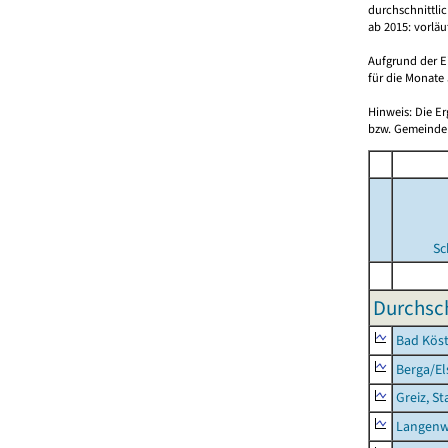
durchschnittli
ab 2015: vorlä
Aufgrund der E
für die Monate 
Hinweis: Die E
bzw. Gemeinden
Sc
Durchsch
Bad Köst
Berga/El
Greiz, St
Langenw