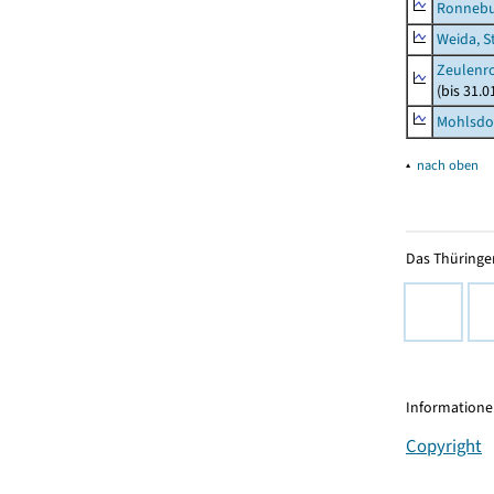
Ronnebu
Weida, S
Zeulenro
(bis 31.
Mohlsdor
▴
nach oben
Das Thüringer
Informationen
Copyright