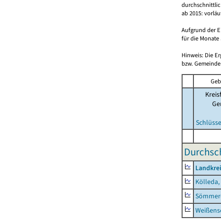
durchschnittli
ab 2015: vorlä
Aufgrund der E
für die Monate 
Hinweis: Die E
bzw. Gemeinden
Geb
Kreis
Ge
Schlüsse
Durchsch
Landkre
Kölleda,
Sömmerd
Weißense