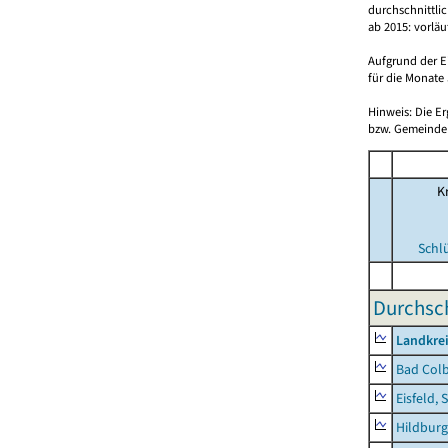
durchschnittli
ab 2015: vorlä
Aufgrund der E
für die Monate 
Hinweis: Die E
bzw. Gemeinden
Kr
Schl
Durchsch
Landkre
Bad Colb
Eisfeld, 
Hildburg