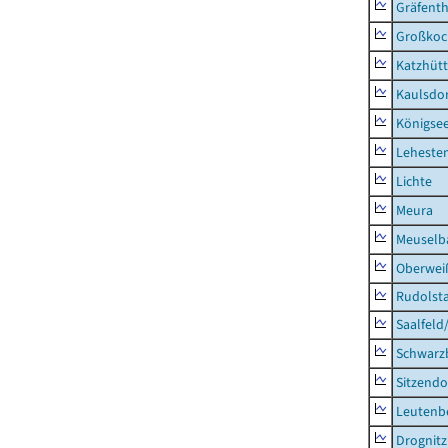
Gräfenth
Großkoc
Katzhüt
Kaulsdor
Königsee
Lehesten
Lichte
Meura
Meuselb
Oberweiß
Rudolsta
Saalfeld
Schwarz
Sitzendo
Leutenbe
Drognitz