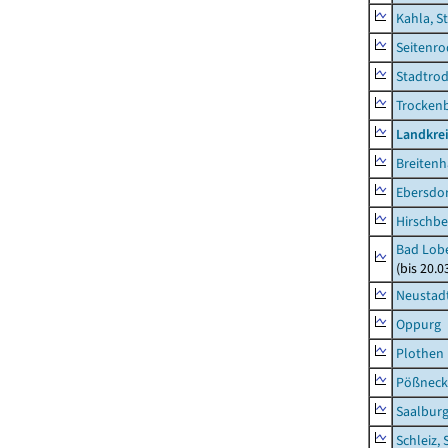
Kahla, S
Seitenro
Stadtrod
Trocken
Landkrei
Breitenh
Ebersdo
Hirschbe
Bad Lobe
(bis 20.
Neustadt
Oppurg
Plothen
Pößneck,
Saalburg
Schleiz, 