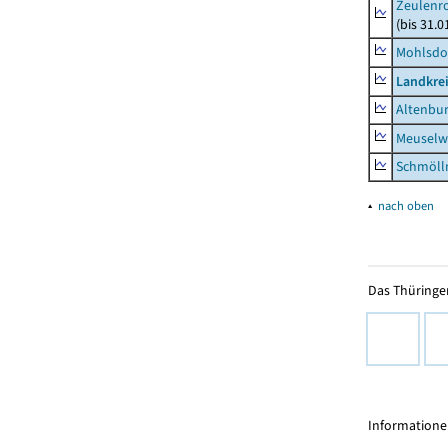
Zeulenro
(bis 31.
Mohlsdor
Landkrei
Altenbur
Meuselwi
Schmölln
▴
nach oben
Das Thüringer
Informationen