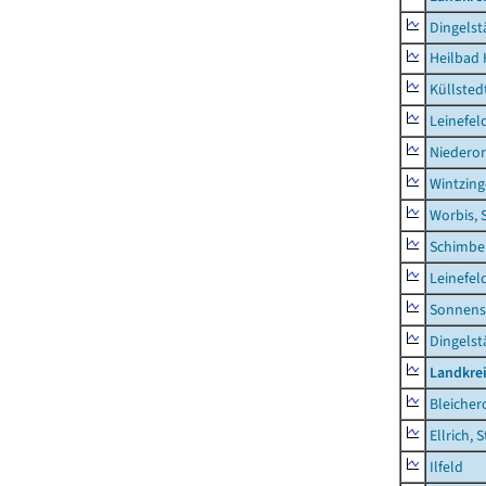
Dingelst
Heilbad 
Küllsted
Leinefel
Niederor
Wintzin
Worbis, 
Schimbe
Leinefel
Sonnens
Dingelst
Landkre
Bleicher
Ellrich, 
Ilfeld