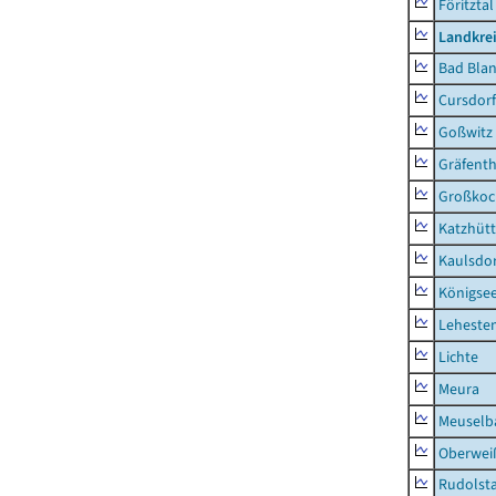
Föritztal
Landkrei
Bad Blan
Cursdorf
Goßwitz
Gräfenth
Großkoc
Katzhüt
Kaulsdor
Königsee
Lehesten
Lichte
Meura
Meuselb
Oberweiß
Rudolsta