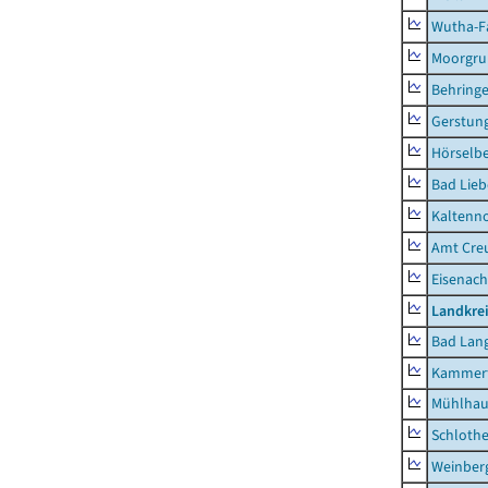
Wutha-F
Moorgr
Behring
Gerstun
Hörselbe
Bad Lieb
Kaltenno
Amt Creu
Eisenach
Landkrei
Bad Lang
Kammerf
Mühlhau
Schlothe
Weinber