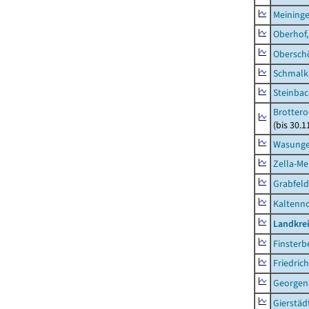
Meininge
Oberhof,
Obersch
Schmalka
Steinbac
Brottero
(bis 30.1
Wasunge
Zella-Me
Grabfeld
Kaltenno
Landkre
Finsterb
Friedric
Georgent
Gierstäd