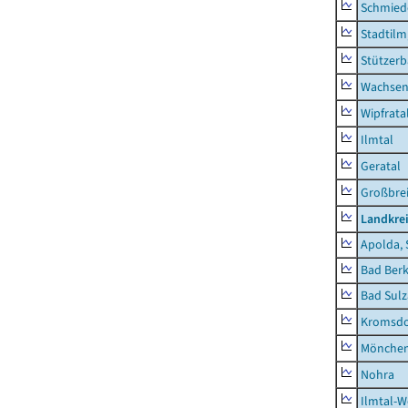
Schmied
Stadtilm
Stützer
Wachsen
Wipfrata
Ilmtal
Geratal
Großbrei
Landkre
Apolda, 
Bad Berk
Bad Sulz
Kromsdo
Mönchen
Nohra
Ilmtal-W