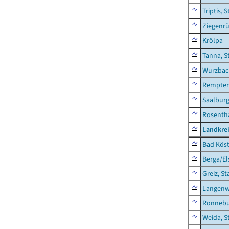
Triptis, 
Ziegenrü
Krölpa
Tanna, S
Wurzbach
Rempten
Saalburg
Rosenth
Landkrei
Bad Köst
Berga/El
Greiz, St
Langenw
Ronnebu
Weida, S