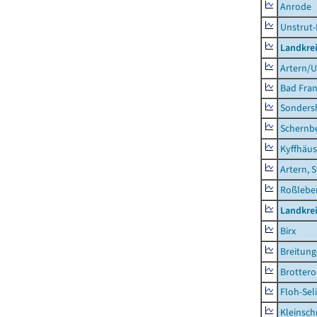
Anrode
Unstrut-
Landkrei
Artern/U
Bad Fran
Sonders
Schernb
Kyffhäus
Artern, 
Roßleben
Landkre
Birx
Breitun
Brottero
Floh-Sel
Kleinsch