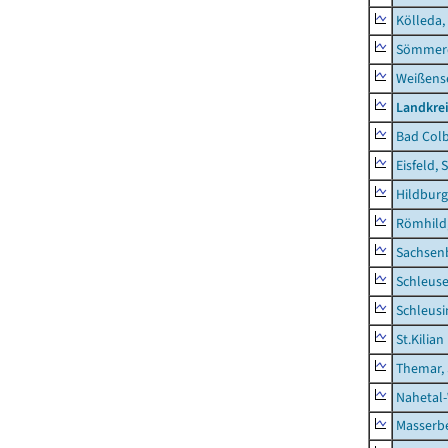
Kölleda,
Sömmerd
Weißense
Landkre
Bad Colb
Eisfeld, 
Hildburg
Römhild,
Sachsen
Schleus
Schleusi
St.Kilian
Themar, 
Nahetal
Masserb