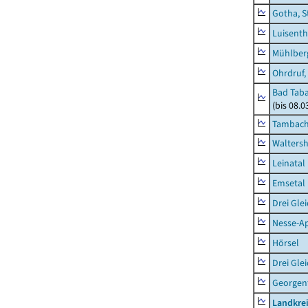
Gotha, S
Luisenth
Mühlber
Ohrdruf,
Bad Taba
(bis 08.
Tambach-
Waltersh
Leinatal
Emsetal
Drei Gle
Nesse-Ap
Hörsel
Drei Gle
Georgen
Landkre