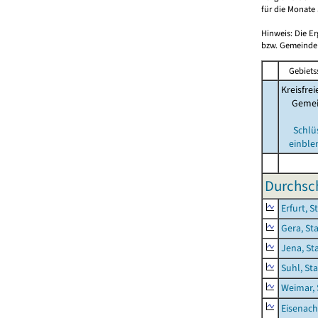
für die Monate 
Hinweis: Die E
bzw. Gemeinden
Gebiets
Kreisfrei
Geme
Schlü
einble
Durchsch
Erfurt, S
Gera, St
Jena, St
Suhl, St
Weimar, 
Eisenach