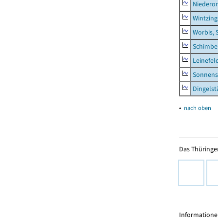
Niederor
Wintzin
Worbis, 
Schimbe
Leinefel
Sonnens
Dingelst
▴
nach oben
Das Thüringer
Informationen