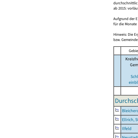
durchschnittli
ab 2015: vorlä
Aufgrund der E
für die Monate 
Hinweis: Die E
bzw. Gemeinden
Gebie
Kreisfr
Gem
Sch
einb
Durchsch
Bleicher
Ellrich, 
Ilfeld
Neustad