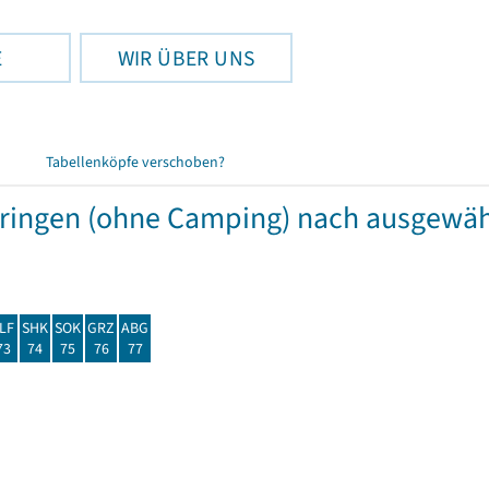
E
WIR ÜBER UNS
Tabellenköpfe verschoben?
hüringen (ohne Camping) nach ausgew
LF
SHK
SOK
GRZ
ABG
73
74
75
76
77