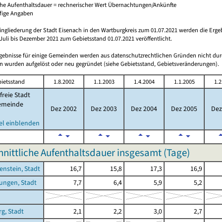
che Aufenthaltsdauer = rechnerischer Wert Übernachtungen/Ankünfte
ufige Angaben
ingliederung der Stadt Eisenach in den Wartburgkreis zum 01.07.2021 werden die Erge
Juli bis Dezember 2021 zum Gebietsstand 01.07.2021 veröffentlicht.
rgebnisse für einige Gemeinden werden aus datenschutzrechtlichen Gründen nicht dur
 wurden aufgelöst oder neu gegründet (siehe Gebietsstand, Gebietsveränderungen).
ietsstand
1.8.2002
1.1.2003
1.4.2004
1.1.2005
1.2
freie Stadt
emeinde
Dez 2002
Dez 2003
Dez 2004
Dez 2005
Dez
el einblenden
nittliche Aufenthaltsdauer insgesamt (Tage)
enstein, Stadt
16,7
15,8
17,3
16,9
ungen, Stadt
7,7
6,4
5,9
5,2
g, Stadt
2,1
2,2
3,0
2,7