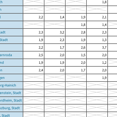
ch
1,8
h
l
2,2
1,4
1,9
2,1
1,8
1,4
tadt
2,3
3,2
2,8
2,3
 Stadt
1,9
2,3
1,9
1,3
2,2
1,7
2,6
3,7
arnroda
2,5
2,0
1,5
2,0
und
1,9
1,9
2,0
1,2
en
2,4
2,0
1,7
2,0
gen
1,9
rg-Hainich
enstein, Stadt
rdheim, Stadt
zburg, Stadt
, Stadt