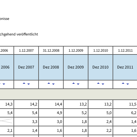
bnisse
chgehend veröffentlicht
.2006
1.12.2007
31.12.2008
1.12.2009
1.12.2010
1.12.2011
 2006
Dez 2007
Dez 2008
Dez 2009
Dez 2010
Dez 2011
14,3
14,2
14,4
13,2
13,2
11,5
5,4
5,4
4,9
5,2
5,0
6,2
3,3
3,0
1,8
2,4
1,4
2,1
1,4
1,6
1,8
2,2
1,6