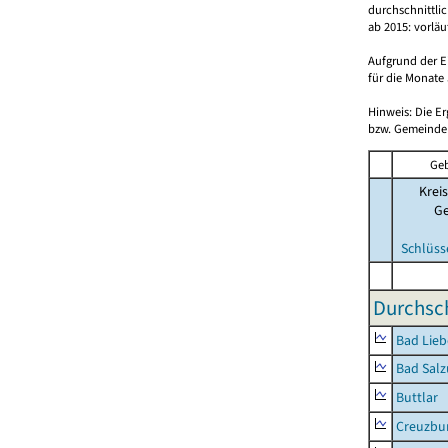
durchschnittli
ab 2015: vorlä
Aufgrund der E
für die Monate 
Hinweis: Die E
bzw. Gemeinden
Geb
Kreis
G
Schlüss
Durchsch
Bad Lieb
Bad Salz
Buttlar
Creuzbur