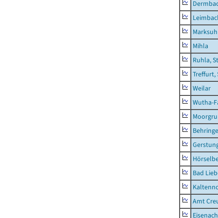
Dermba
Leimbac
Marksuh
Mihla
Ruhla, S
Treffurt,
Weilar
Wutha-F
Moorgr
Behring
Gerstun
Hörselbe
Bad Lieb
Kaltenno
Amt Creu
Eisenach