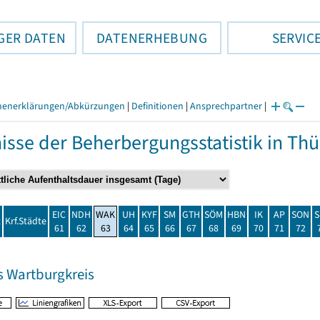
GER DATEN
DATENERHEBUNG
SERVIC
henerklärungen/Abkürzungen
|
Definitionen
|
Ansprechpartner
|
isse der Beherbergungsstatistik in T
EIC
NDH
WAK
UH
KYF
SM
GTH
SÖM
HBN
IK
AP
SON
S
t
Krf.Städte
61
62
63
64
65
66
67
68
69
70
71
72
s Wartburgkreis