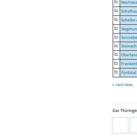
Neuhaus-
Schalkau
Scheibe-
Siegmun
Sonneber
Steinach
Oberlan
Frankenb
Föritztal
▴
nach oben
Das Thüringer