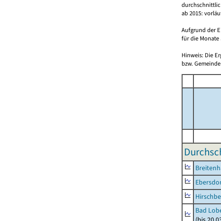
durchschnittli
ab 2015: vorlä
Aufgrund der E
für die Monate 
Hinweis: Die E
bzw. Gemeinden
Durchsch
Breitenh
Ebersdo
Hirschbe
Bad Lobe
(bis 20.