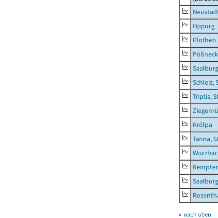
Neustadt
Oppurg
Plothen
Pößneck,
Saalburg
Schleiz, 
Triptis, 
Ziegenrü
Krölpa
Tanna, S
Wurzbach
Rempten
Saalburg
Rosenth
▴
nach oben